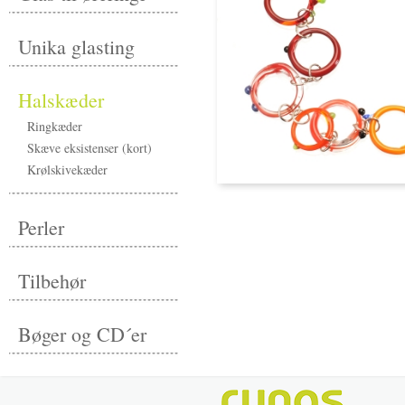
Unika glasting
Halskæder
Ringkæder
Skæve eksistenser (kort)
Krølskivekæder
Perler
Tilbehør
Bøger og CD´er