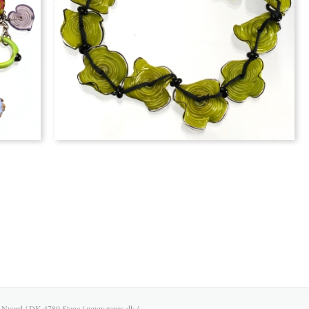
6, Nyord / DK-4780 Stege / www.runas.dk /