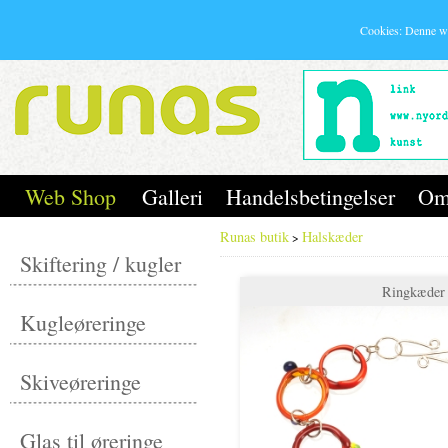
Cookies: Denne w
Web Shop
Galleri
Handelsbetingelser
Om
Runas butik
Halskæder
>
Skiftering / kugler
Ringkæder
Kugleøreringe
Skiveøreringe
Glas til øreringe