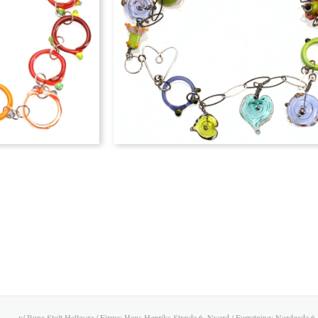
v/ Runa Stolt Hellesøe / Firma: Hans Henriks Stræde 6, Nyord / Forretning: Nordgade 