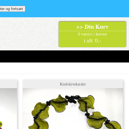
>> Din Kurv
0 vare(r) i kurven
i alt: 0,-
Krølskivekæder