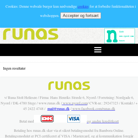
Cookies: Denne webside burger kun nødvendige
cookies
for at forbedre funktionaliteten i
webshoppen.
Ingen resultater
v/ Runa Stolt Hellesøe / Firma: Hans Henriks Stræde 6, Nyord / Forretning: Nordgade 6,
Nyord / DK-4780 Stege / www.runas.dk /
www.nyord.com
/ CVR-nr.: 29247323 / Kontakt / +
45 2422 4748 /
mail@runas.dk
/
www.facebook.com/runas.dk
og andre kreditkort
Betal med
Betaling hos runas.dk sker via et sikret betalingsmodul fra Bambora Online.
Betalingsmodulet er PCI certificeret af VISA / Mastercard, og al kommunikation foregår