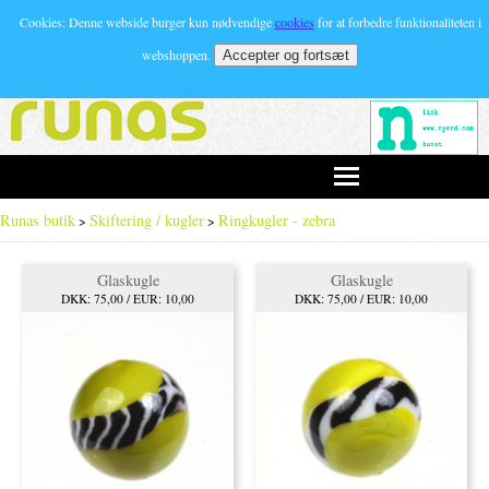
Cookies: Denne webside burger kun nødvendige
cookies
for at forbedre funktionaliteten i
webshoppen.
Runas butik
Skiftering / kugler
Ringkugler - zebra
>
>
Glaskugle
Glaskugle
DKK: 75,00 / EUR: 10,00
DKK: 75,00 / EUR: 10,00