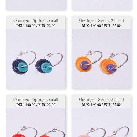
Øreringe - Spring 2 small
Øreringe - Spring 2 small
DKK: 160,00 / EUR: 22,00
DKK: 160,00 / EUR: 22,00
Øreringe - Spring 2 small
Øreringe - Spring 2 small
DKK: 160,00 / EUR: 22,00
DKK: 160,00 / EUR: 22,00