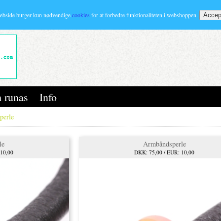
ebside burger kun nødvendige
cookies
for at forbedre funktionaliteten i webshoppen.
 runas
Info
perle
le
Armbåndsperle
 10,00
DKK: 75,00 / EUR: 10,00