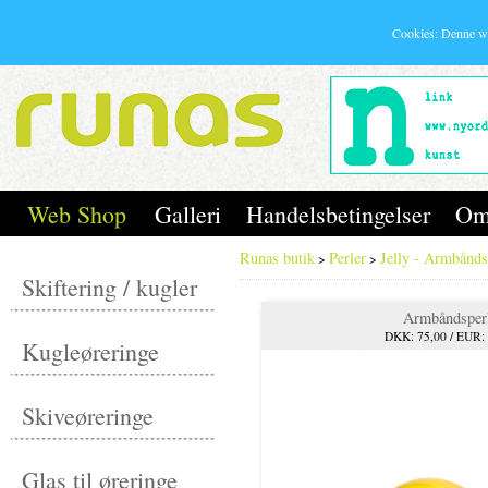
Cookies: Denne w
Web Shop
Galleri
Handelsbetingelser
Om
Runas butik
Perler
Jelly - Armbånds
>
>
Skiftering / kugler
Armbåndsper
DKK: 75,00 / EUR:
Kugleøreringe
Skiveøreringe
Glas til øreringe